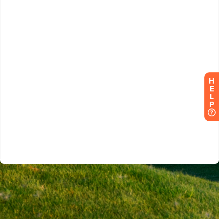
H
E
L
P